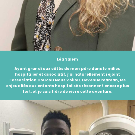
Léa Salem
Ayant grandi aux côtés de mon père dans le milieu
hospitalier et associatif, j’ai naturellement rejoint
l’association
Coucou Nous Voilou
. Devenue maman, les
enjeux liés aux enfants hospitalisés résonnent encore plus
fort, et je suis fière de vivre cette aventure.