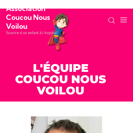
Association
Coucou Nous
Voilou
Sourire d un enfant à l hopital
L'ÉQUIPE
COUCOU NOUS
VOILOU