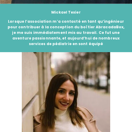
Mickael Texier
Lorsque l’association m’a contacté en tant qu’ingénieur
pour contribuer à la conception du boîtier
AbracadaBox
,
je me suis immédiatement mis au travail. Ce fut une
aventure passionnante, et aujourd’hui de nombreux
services de pédiatrie en sont équipé